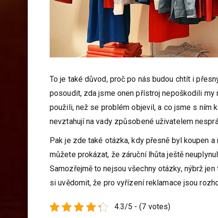
To je také důvod, proč po nás budou chtít i přes
posoudit, zda jsme onen přístroj nepoškodili my 
použili, než se problém objevil, a co jsme s ním k
nevztahují na vady způsobené uživatelem nesprá
Pak je zde také otázka, kdy přesně byl koupen a n
můžete prokázat, že záruční lhůta ještě neuplynula
Samozřejmě to nejsou všechny otázky, nýbrž jen t
si uvědomit, že pro vyřízení reklamace jsou roz
4.3/5 - (7 votes)