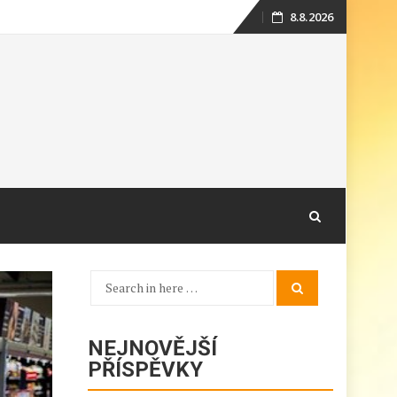
8.8.2026
Skip
to
content
Search
Search
for:
NEJNOVĚJŠÍ
PŘÍSPĚVKY