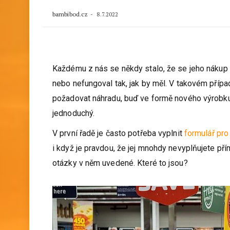
bambibod.cz
8.7.2022
Každému z nás se někdy stalo, že se jeho nákup 
nebo nefungoval tak, jak by měl. V takovém příp
požadovat náhradu, buď ve formě nového výrobku
jednoduchý.
V první řadě je často potřeba vyplnit
formulář pro
i když je pravdou, že jej mnohdy nevyplňujete pří
otázky v něm uvedené. Které to jsou?