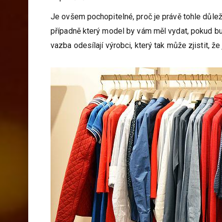
Je ovšem pochopitelné, proč je právě tohle důleži
případně který model by vám měl vydat, pokud b
vazba odesílají výrobci, který tak může zjistit, ž