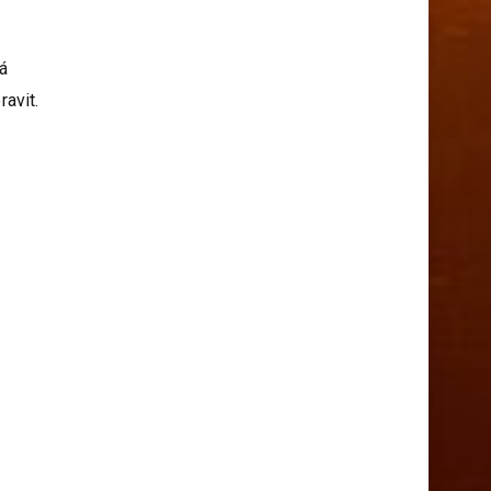
á
ravit.