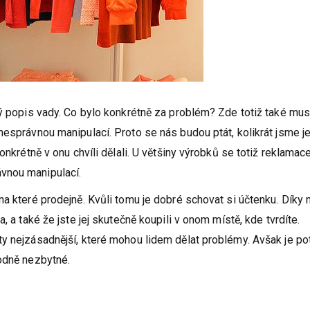
ný popis vady. Co bylo konkrétně za problém? Zde totiž také mus
nesprávnou manipulací. Proto se nás budou ptát, kolikrát jsme je
onkrétně v onu chvíli dělali. U většiny výrobků se totiž reklamac
vnou manipulací.
a které prodejně. Kvůli tomu je dobré schovat si účtenku. Díky n
, a také že jste jej skutečně koupili v onom místě, kde tvrdíte.
y nejzásadnější, které mohou lidem dělat problémy. Avšak je po
hodně nezbytné.