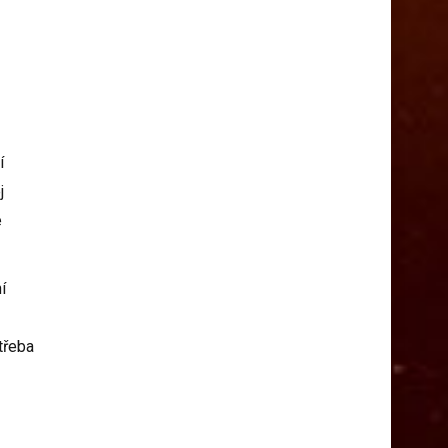
í
j
e
í
třeba