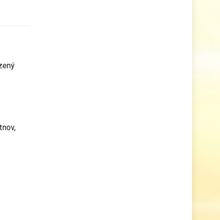
ozený
tnov,