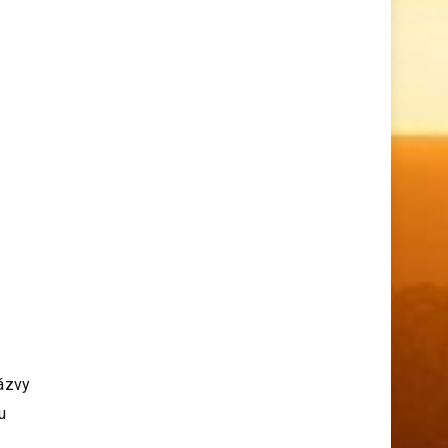
názvy
u