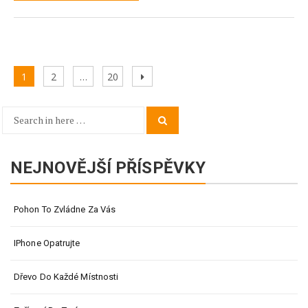
Stránkování
Page
Page
Page
Next
1
2
…
20
příspěvků
page
Search
Search
for:
NEJNOVĚJŠÍ PŘÍSPĚVKY
Pohon To Zvládne Za Vás
IPhone Opatrujte
Dřevo Do Každé Místnosti