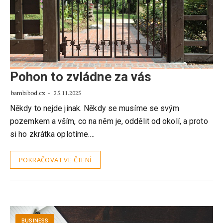
Pohon to zvládne za vás
bambibod.cz
25.11.2025
Někdy to nejde jinak. Někdy se musíme se svým
pozemkem a vším, co na něm je, oddělit od okolí, a proto
si ho zkrátka oplotíme.…
POKRAČOVAT VE ČTENÍ
BUSINESS