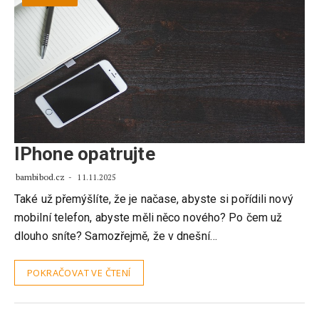
IPhone opatrujte
bambibod.cz
11.11.2025
Také už přemýšlíte, že je načase, abyste si pořídili nový
mobilní telefon, abyste měli něco nového? Po čem už
dlouho sníte? Samozřejmě, že v dnešní…
POKRAČOVAT VE ČTENÍ