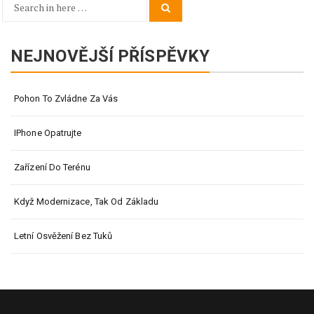
Search
Search
for:
NEJNOVĚJŠÍ PŘÍSPĚVKY
Pohon To Zvládne Za Vás
IPhone Opatrujte
Zařízení Do Terénu
Když Modernizace, Tak Od Základu
Letní Osvěžení Bez Tuků