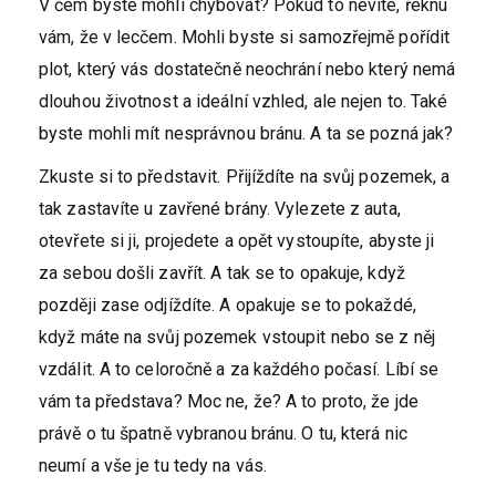
V čem byste mohli chybovat? Pokud to nevíte, řeknu
vám, že v lecčem. Mohli byste si samozřejmě pořídit
plot, který vás dostatečně neochrání nebo který nemá
dlouhou životnost a ideální vzhled, ale nejen to. Také
byste mohli mít nesprávnou bránu. A ta se pozná jak?
Zkuste si to představit. Přijíždíte na svůj pozemek, a
tak zastavíte u zavřené brány. Vylezete z auta,
otevřete si ji, projedete a opět vystoupíte, abyste ji
za sebou došli zavřít. A tak se to opakuje, když
později zase odjíždíte. A opakuje se to pokaždé,
když máte na svůj pozemek vstoupit nebo se z něj
vzdálit. A to celoročně a za každého počasí. Líbí se
vám ta představa? Moc ne, že? A to proto, že jde
právě o tu špatně vybranou bránu. O tu, která nic
neumí a vše je tu tedy na vás.