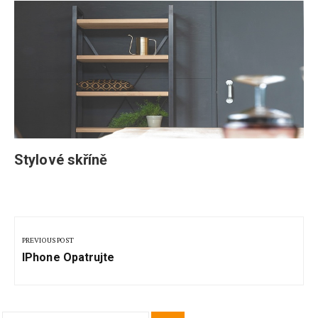
Stylové skříně
Navigace
pro
PREVIOUS POST
Previous
příspěvek
IPhone Opatrujte
Post: