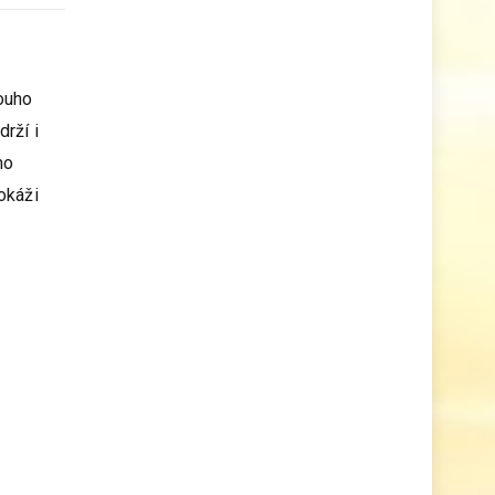
louho
rží i
ho
okáži