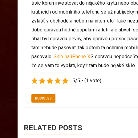
tisíc korun investovat do nějakého krytu nebo o
krabicích od mobilního telefonu se už nabíječky 
zvlášť v obchodě a nebo i na internetu. Také neza
době opravdu hodně populární a letí, ale abych s
obal byl opravdu pevný, aby opravdu přesně pasov
tam nebude pasovat, tak potom ta ochrana mobiln
pasovalo.
Sklo na iPhone X
S opravdu nepodceňte
že se vám to vyplatí, když tam bude nějaké sklo.
5/5 - (1 vote)
BUSINESS
RELATED POSTS