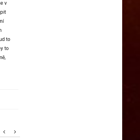
že v
pit
ní
n
ud to
y to
mě,