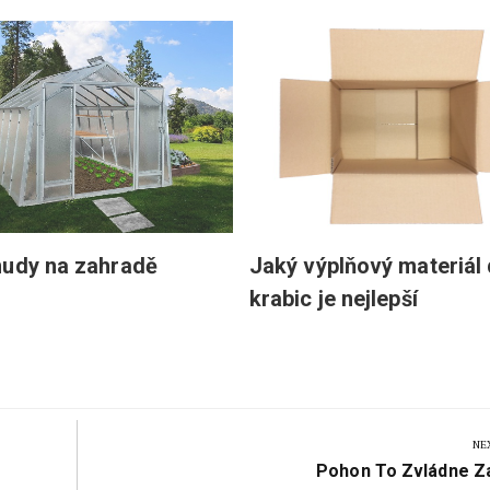
nudy na zahradě
Jaký výplňový materiál
krabic je nejlepší
NE
Next
Pohon To Zvládne Z