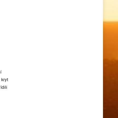
í
 kryt
dili