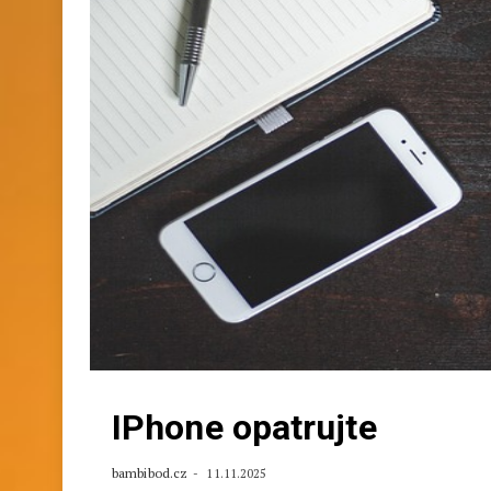
IPhone opatrujte
bambibod.cz
11.11.2025