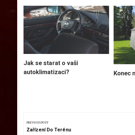
Jak se starat o vaši
autoklimatizaci?
Konec 
Navigace
pro
PREVIOUS POST
Previous
příspěvek
Zařízení Do Terénu