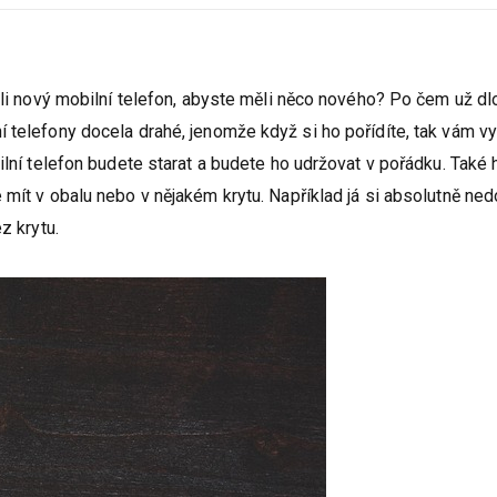
dili nový mobilní telefon, abyste měli něco nového? Po čem už d
 telefony docela drahé, jenomže když si ho pořídíte, tak vám vyd
ilní telefon budete starat a budete ho udržovat v pořádku. Také 
 mít v obalu nebo v nějakém krytu. Například já si absolutně ned
z krytu.