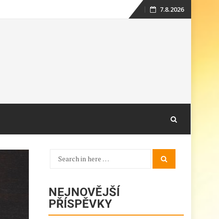
7.8.2026
Skip
to
content
Search
Search
for:
NEJNOVĚJŠÍ
PŘÍSPĚVKY