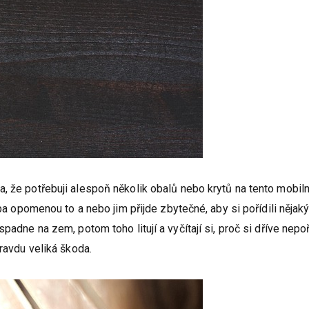
, že potřebuji alespoň několik obalů nebo krytů na tento mobiln
eba opomenou to a nebo jim přijde zbytečné, aby si pořídili nějaký
padne na zem, potom toho litují a vyčítají si, proč si dříve nepoří
pravdu veliká škoda.