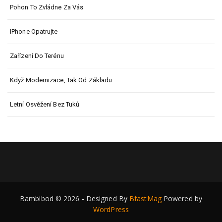
Pohon To Zvládne Za Vás
IPhone Opatrujte
Zařízení Do Terénu
Když Modernizace, Tak Od Základu
Letní Osvěžení Bez Tuků
Bambibod © 2026 - Designed By
BfastMag
Powered by
WordPress