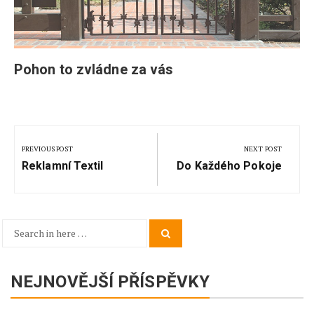
Pohon to zvládne za vás
Navigace
pro
PREVIOUS POST
NEXT POST
Previous
Next
příspěvek
Reklamní Textil
Do Každého Pokoje
Post:
Post:
Search
Search
for:
NEJNOVĚJŠÍ PŘÍSPĚVKY