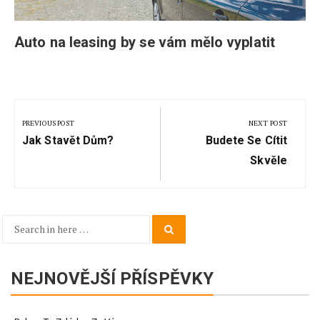
Auto na leasing by se vám mělo vyplatit
Navigace
pro
PREVIOUS POST
NEXT POST
Previous
Next
příspěvek
Jak Stavět Dům?
Budete Se Cítit
Post:
Post:
Skvěle
Search
Search
for:
NEJNOVĚJŠÍ PŘÍSPĚVKY