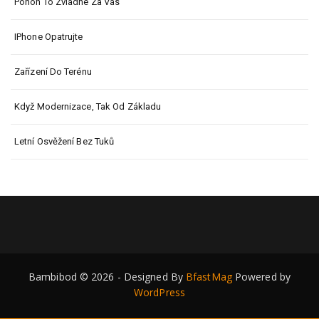
Pohon To Zvládne Za Vás
IPhone Opatrujte
Zařízení Do Terénu
Když Modernizace, Tak Od Základu
Letní Osvěžení Bez Tuků
Bambibod © 2026 - Designed By
BfastMag
Powered by
WordPress