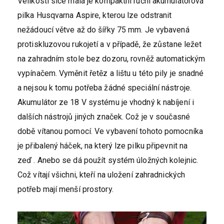
Velikostí sice malá je kompaktní ruční akumulátorová
pilka Husqvarna Aspire, kterou lze odstranit
nežádoucí větve až do šířky 75 mm. Je vybavená
protiskluzovou rukojetí a v případě, že zůstane ležet
na zahradním stole bez dozoru, rovněž automatickým
vypínačem. Vyměnit řetěz a lištu u této pily je snadné
a nejsou k tomu potřeba žádné speciální nástroje.
Akumulátor ze 18 V systému je vhodný k nabíjení i
dalších nástrojů jiných značek. Což je v současné
době vítanou pomocí. Ve vybavení tohoto pomocníka
je přibalený háček, na který lze pilku připevnit na
zeď . Anebo se dá použít systém úložných kolejnic.
Což vítají všichni, kteří na uložení zahradnických
potřeb mají menší prostory.