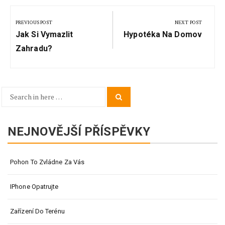
Navigace
pro
PREVIOUS POST
NEXT POST
Previous
Next
příspěvek
Jak Si Vymazlit
Hypotéka Na Domov
Post:
Post:
Zahradu?
Search
Search
for:
NEJNOVĚJŠÍ PŘÍSPĚVKY
Pohon To Zvládne Za Vás
IPhone Opatrujte
Zařízení Do Terénu