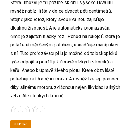
Která umožňuje tři pozice sklonu. Vysokou kvalitu
rovněž nabízí lišta v délce dvacet pěti centimetrů.
Stejně jako řetěz, který svou kvalitou zajišťuje
dlouhou životnost. A je automaticky promazáván,
čímž je zajištěn hladký řez. Pohodlná rukojeť, která je
potažená měkčeným potahem, usnadňuje manipulaci
s ní. Tuto prořezávací pilu je možné od teleskopické
tyče odpojit a použít ji k úpravě nízkých stromků a
keřů. Anebo k úpravě živého plotu. Které obzvláště
potřebují každoroční úpravu. A rovněž lze její pomocí,
díky silnému motoru, zvládnout nejen likvidaci silných
větví. Ale i tenkých kmenů.
ELEKTRO