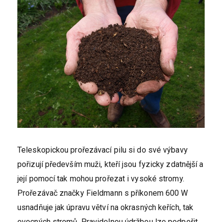
Teleskopickou prořezávací pilu si do své výbavy
pořizují především muži, kteří jsou fyzicky zdatnější a
její pomocí tak mohou prořezat i vysoké stromy.
Prořezávač značky Fieldmann s příkonem 600 W
usnadňuje jak úpravu větví na okrasných keřích, tak
ovocných stromů. Pravidelnou údržbou lze podpořit