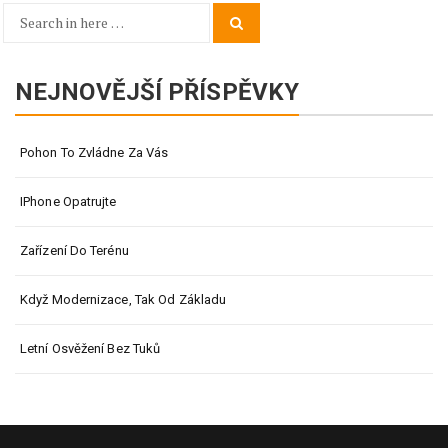
Search
Search
for:
NEJNOVĚJŠÍ PŘÍSPĚVKY
Pohon To Zvládne Za Vás
IPhone Opatrujte
Zařízení Do Terénu
Když Modernizace, Tak Od Základu
Letní Osvěžení Bez Tuků