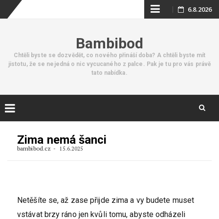
Skip
6.8.2026
to
Bambibod
content
Chtěli byste se dozvědět, co nového přináší doba? A chtěli byste mít
jistotu, že se nejedná o nic vycucaného z palce. Pak je tu pro vás právě
tato nabídka.
Skip
to
Zima nemá šanci
content
bambibod.cz
15.6.2025
Netěšíte se, až zase přijde zima a vy budete muset
vstávat brzy ráno jen kvůli tomu, abyste odházeli