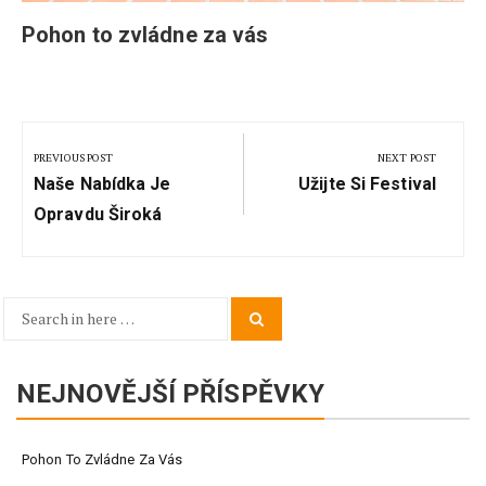
Pohon to zvládne za vás
Navigace
pro
PREVIOUS POST
NEXT POST
Previous
Next
příspěvek
Naše Nabídka Je
Užijte Si Festival
Post:
Post:
Opravdu Široká
Search
Search
for:
NEJNOVĚJŠÍ PŘÍSPĚVKY
Pohon To Zvládne Za Vás