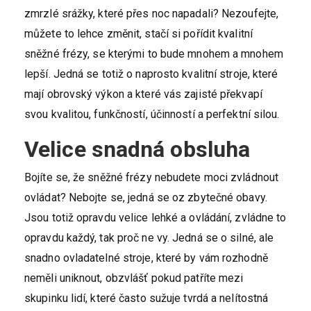
zmrzlé srážky, které přes noc napadali? Nezoufejte,
můžete to lehce změnit, stačí si pořídit kvalitní
sněžné frézy
, se kterými to bude mnohem a mnohem
lepší. Jedná se totiž o naprosto kvalitní stroje, které
mají obrovský výkon a které vás zajisté překvapí
svou kvalitou, funkčností, účinností a perfektní silou.
Velice snadná obsluha
Bojíte se, že sněžné frézy nebudete moci zvládnout
ovládat? Nebojte se, jedná se oz zbytečné obavy.
Jsou totiž opravdu velice lehké a ovládání, zvládne to
opravdu každý, tak proč ne vy. Jedná se o silné, ale
snadno ovladatelné stroje, které by vám rozhodně
neměli uniknout, obzvlášť pokud patříte mezi
skupinku lidí, které často sužuje tvrdá a nelítostná