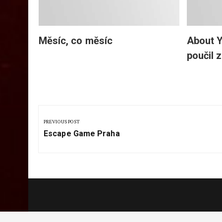
Měsíc, co měsíc
About Y
poučil 
Navigace
pro
PREVIOUS POST
Previous
příspěvek
Escape Game Praha
Post: