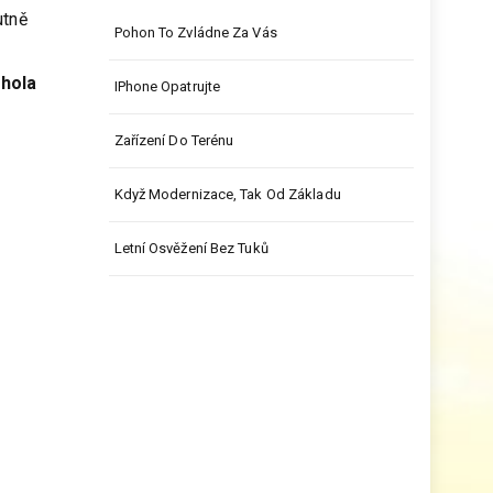
utně
Pohon To Zvládne Za Vás
zhola
IPhone Opatrujte
Zařízení Do Terénu
Když Modernizace, Tak Od Základu
Letní Osvěžení Bez Tuků