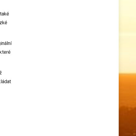
 také
ízké
inální
 které
ž
ládat