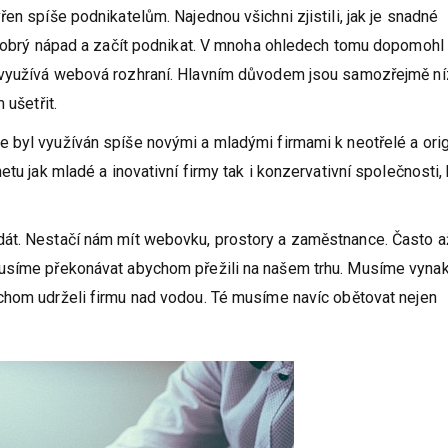
en spíše podnikatelům. Najednou všichni zjistili, jak je snadné
t dobrý nápad a začít podnikat. V mnoha ohledech tomu dopomohl
využívá webová rozhraní. Hlavním důvodem jsou samozřejmě n
 ušetřit.
e byl využíván spíše novými a mladými firmami k neotřelé a orig
tu jak mladé a inovativní firmy tak i konzervativní společnosti,
dát. Nestačí nám mít webovku, prostory a zaměstnance. Často a
musíme překonávat abychom přežili na našem trhu. Musíme vynak
chom udrželi firmu nad vodou. Té musíme navíc obětovat nejen