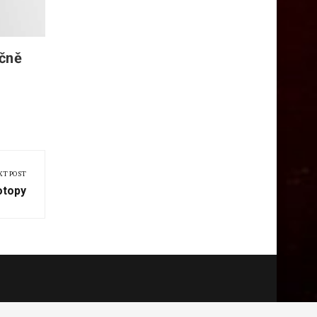
ečně
XT POST
otopy