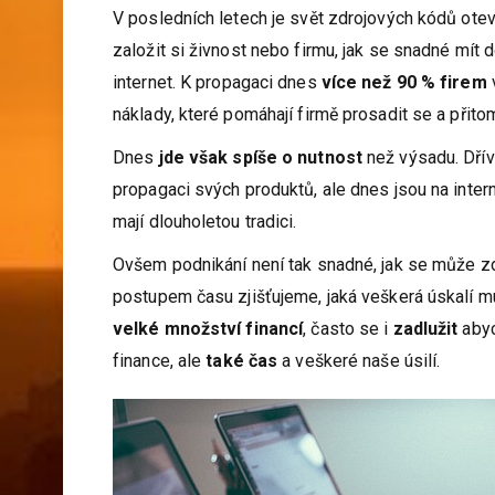
V posledních letech je svět zdrojových kódů otevř
založit si živnost nebo firmu, jak se snadné mí
internet. K propagaci dnes
více než 90 % firem
náklady, které pomáhají firmě prosadit se a přitom
Dnes
jde však spíše o nutnost
než výsadu. Dřív
propagaci svých produktů, ale dnes jsou na interne
mají dlouholetou tradici.
Ovšem podnikání není tak snadné, jak se může z
postupem času zjišťujeme, jaká veškerá úskalí 
velké množství financí
, často se i
zadlužit
aby
finance, ale
také čas
a veškeré naše úsilí.