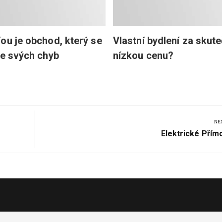
ou je obchod, který se
Vlastní bydlení za skut
ze svých chyb
nízkou cenu?
NE
Next
Elektrické Přím
Post: