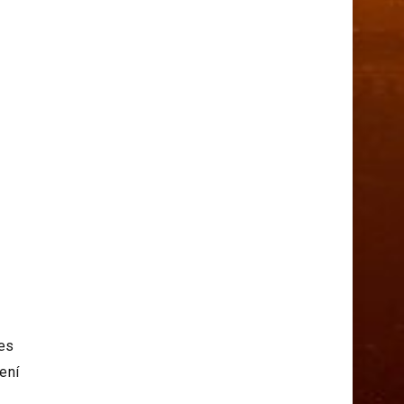
nes
ření