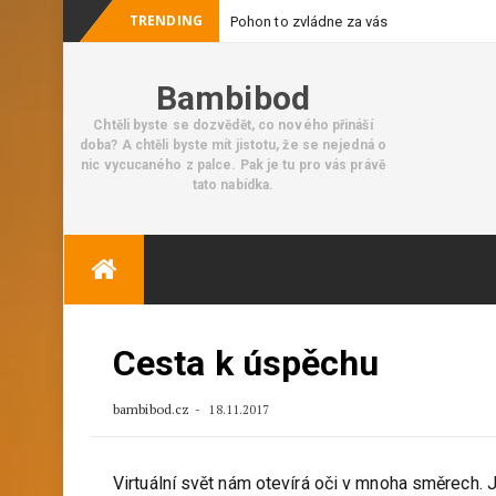
TRENDING
Pohon to zvládne za vás
Bambibod
Chtěli byste se dozvědět, co nového přináší
doba? A chtěli byste mít jistotu, že se nejedná o
nic vycucaného z palce. Pak je tu pro vás právě
tato nabídka.
Skip
to
content
Cesta k úspěchu
bambibod.cz
18.11.2017
Virtuální svět nám otevírá oči v mnoha směrech. Je