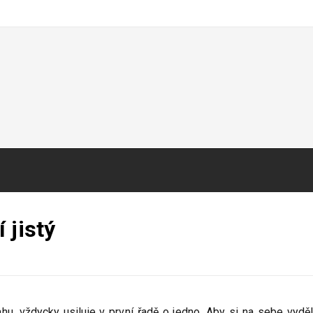
 jistý
u, vždycky usiluje v první řadě o jedno. Aby si na sebe vyděl