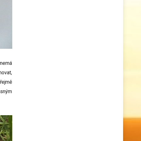
o nemá
hovat,
zřejmě
časným