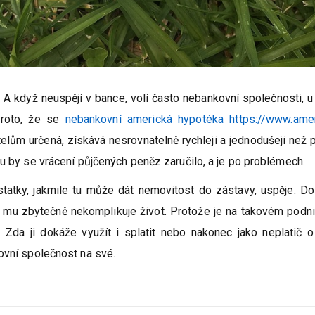
. A když neuspějí v bance, volí často nebankovní společnosti, u
proto, že se
nebankovní americká hypotéka https://www.amer
atelům určená, získává nesrovnatelně rychleji a jednodušeji než 
ou by se vrácení půjčených peněz zaručilo, a je po problémech.
tatky, jakmile tu může dát nemovitost do zástavy, uspěje. D
o mu zbytečně nekomplikuje život. Protože je na takovém podni
Zda ji dokáže využít i splatit nebo nakonec jako neplatič 
ovní společnost na své.