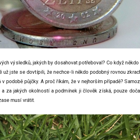
ových výsledků, jakých by dosahovat potřeboval? Co když někd
ě už jste se dovtípili, že nechce-li někdo podobný rovnou zkrac
oň v podobě půjčky. A proč říkám, že v nejhorším případě? Samo
de a za jakých okolností a podmínek ji člověk získá, pouze do
ase musí vrátit.