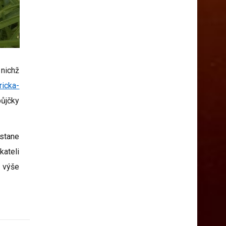
 nichž
icka-
půjčky
ostane
kateli
o výše