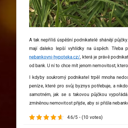
A tak nepříliš úspěšní podnikatelé shánějí půjčky
mají daleko lepší vyhlídky na úspěch. Třeba 
nebankovni-hypoteka.cz/
, která je právě podnik
od bank. U ní to chce mít jenom nemovitost, kter
I kdyby soukromý podnikatel trpěl mnoha nedos
peníze, které pro svůj byznys potřebuje, a nikd
samotném, jak se s takovou půjčkou vypořádá. 
zmíněnou nemovitost přijde, aby si přišla nebank
4.6/5 - (10 votes)