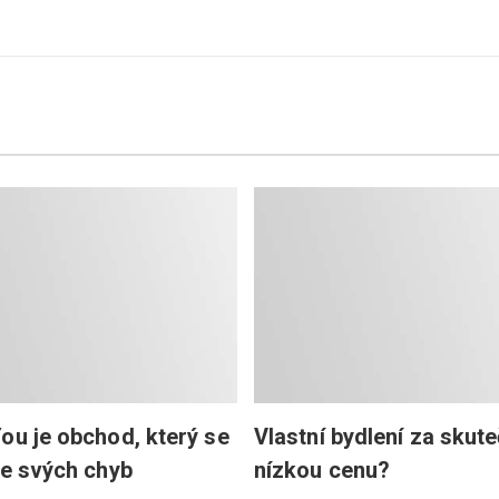
ou je obchod, který se
Vlastní bydlení za skut
ze svých chyb
nízkou cenu?