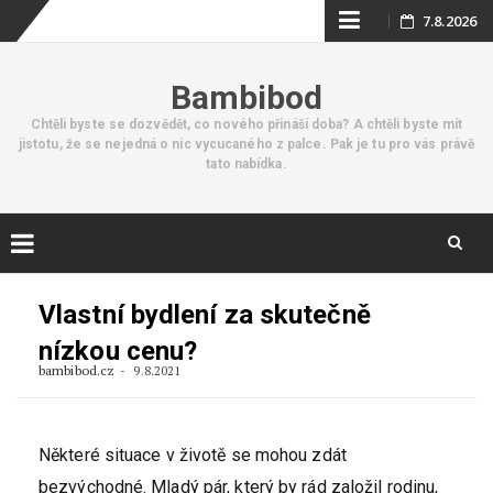
Skip
7.8.2026
to
Bambibod
content
Chtěli byste se dozvědět, co nového přináší doba? A chtěli byste mít
jistotu, že se nejedná o nic vycucaného z palce. Pak je tu pro vás právě
tato nabídka.
Skip
to
Vlastní bydlení za skutečně
content
nízkou cenu?
bambibod.cz
9.8.2021
Některé situace v životě se mohou zdát
bezvýchodné. Mladý pár, který by rád založil rodinu,