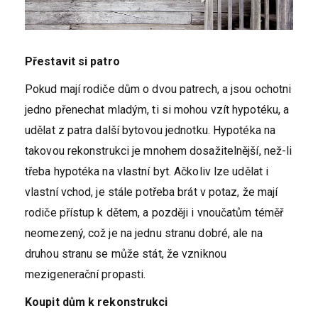
Přestavit si patro
Pokud mají rodiče dům o dvou patrech, a jsou ochotni
jedno přenechat mladým, ti si mohou vzít hypotéku, a
udělat z patra další bytovou jednotku. Hypotéka na
takovou rekonstrukci je mnohem dosažitelnější, než-li
třeba hypotéka na vlastní byt. Ačkoliv lze udělat i
vlastní vchod, je stále potřeba brát v potaz, že mají
rodiče přístup k dětem, a později i vnoučatům téměř
neomezený, což je na jednu stranu dobré, ale na
druhou stranu se může stát, že vzniknou
mezigenerační propasti.
Koupit dům k rekonstrukci