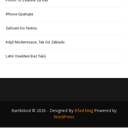
Pohon To Zvládne Za Vás
IPhone Opatrujte
Zařízení Do Terénu
Když Modernizace, Tak Od Základu
Letní Osvěžení Bez Tuků
Bambibod © 2026 - Designed By
BfastMag
Powered by
WordPress