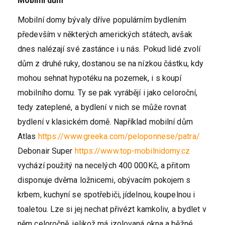
Mobilní dům
Mobilní domy bývaly dříve populárním bydlením
především v některých amerických státech, avšak
dnes nalézají své zastánce i u nás. Pokud lidé zvolí
dům z druhé ruky, dostanou se na nízkou částku, kdy
mohou sehnat hypotéku na pozemek, i s koupí
mobilního domu. Ty se pak vyrábějí i jako celoroční,
tedy zateplené, a bydlení v nich se může rovnat
bydlení v klasickém domě. Například mobilní dům
Atlas
https://www.greeka.com/peloponnese/patra/
Debonair Super
https://www.top-mobilnidomy.cz
vychází použitý na necelých 400 000Kč, a přitom
disponuje dvěma ložnicemi, obývacím pokojem s
krbem, kuchyní se spotřebiči, jídelnou, koupelnou i
toaletou. Lze si jej nechat přivézt kamkoliv, a bydlet v
něm celoročně, jelikož má izolovaná okna a běžné