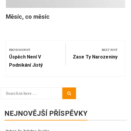
Měsíc, co měsíc
Navigace
pro
PREVIOUS POST
NEXT POST
Previous
Next
příspěvek
Úspěch Není V
Zase Ty Narozeniny
Post:
Post:
Podnikání Jistý
Search
Search
for:
NEJNOVĚJŠÍ PŘÍSPĚVKY