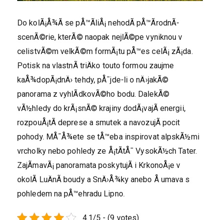
Do kolÃ¡Å¾Ã­ se pÅ™Ã­liÅ¡ nehodÃ­ pÅ™Ã­rodnÃ­
scenÃ©rie, kterÃ© naopak nejlÃ©pe vyniknou v
celistvÃ©m velkÃ©m formÃ¡tu pÅ™es celÃ¡ zÃ¡da.
Potisk na vlastnÃ­ triÄko
touto formou zaujme
kaÅ¾dopÃ¡dnÄ› tehdy, pÅ¯jde-li o nÄ›jakÃ©
panorama z vyhlÃ­dkovÃ©ho bodu. DalekÃ©
vÃ½hledy do krÃ¡snÃ© krajiny dodÃ¡vajÃ­ energii,
rozpouÅ¡tÃ­ deprese a smutek a navozujÃ­ pocit
pohody. MÅ¯Å¾ete se tÅ™eba inspirovat alpskÃ½mi
vrcholky nebo pohledy ze Å¡tÃ­tÅ¯ VysokÃ½ch Tater.
ZajÃ­mavÃ¡ panoramata poskytujÃ­ i KrkonoÅ¡e v
okolÃ­ LuÄnÃ­ boudy a SnÄ›Å¾ky anebo Å umava s
pohledem na pÅ™ehradu Lipno.
4.1/5 - (9 votes)