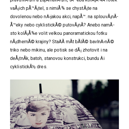
vaÅ¡ich pÅ™Ã¡tel, s nimiÅ¾ se chystÃ¡te na
dovolenou nebo nÄ›jakou akci, napÅ™. na splouvÃ¡nÃ­
Å™eky nebo cyklistickÃ© putovÃ¡nÃ­? Anebo namÃ­
sto kolÃ¡Å¾e volit velkou panoramatickou fotku
nÃ¡dhernÃ© krajiny? StaÄÃ­ mÃ­t bÃ­lÃ© bavlnÄ›nÃ©
triko nebo mikinu, ale potisk se dÃ¡ zhotovit i na
deÅ¡tnÃ­k, batoh, stanovou konstrukci, bundu Äi
cyklistickÃ½ dres.