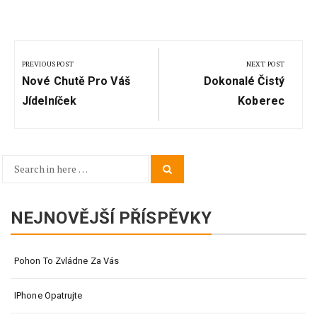
Navigace
pro
PREVIOUS POST
NEXT POST
Previous
Next
příspěvek
Nové Chutě Pro Váš
Dokonalé Čistý
Post:
Post:
Jídelníček
Koberec
Search
Search
for:
NEJNOVĚJŠÍ PŘÍSPĚVKY
Pohon To Zvládne Za Vás
IPhone Opatrujte