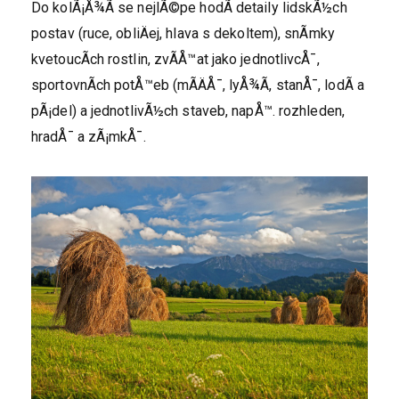
Do kolÃ¡Å¾Ã­ se nejlÃ©pe hodÃ­ detaily lidskÃ½ch
postav (ruce, obliÄej, hlava s dekoltem), snÃ­mky
kvetoucÃ­ch rostlin, zvÃ­Å™at jako jednotlivcÅ¯,
sportovnÃ­ch potÅ™eb (mÃ­ÄÅ¯, lyÅ¾Ã­, stanÅ¯, lodÃ­ a
pÃ¡del) a jednotlivÃ½ch staveb, napÅ™. rozhleden,
hradÅ¯ a zÃ¡mkÅ¯.