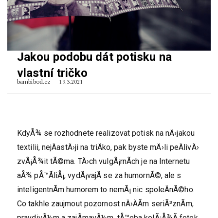
Jakou podobu dát potisku na
vlastní tričko
bambibod.cz
19.3.2021
KdyÅ¾ se rozhodnete realizovat potisk na nÄ›jakou
textilii, nejÄastÄ›ji na triÄko, pak byste mÄ›li peÄlivÄ›
zvÃ¡Å¾it tÃ©ma. TÄ›ch vulgÃ¡rnÃ­ch je na Internetu
aÅ¾ pÅ™Ã­liÅ¡, vydÃ¡vajÃ­ se za humornÃ©, ale s
inteligentnÃ­m humorem to nemÃ¡ nic spoleÄnÃ©ho.
Co takhle zaujmout pozornost nÄ›ÄÃ­m seriÃ³znÃ­m,
pravdivÃ½m a zajÃ­mavÃ½m, tÅ™eba kolÃ¡Å¾Ã­ fotek