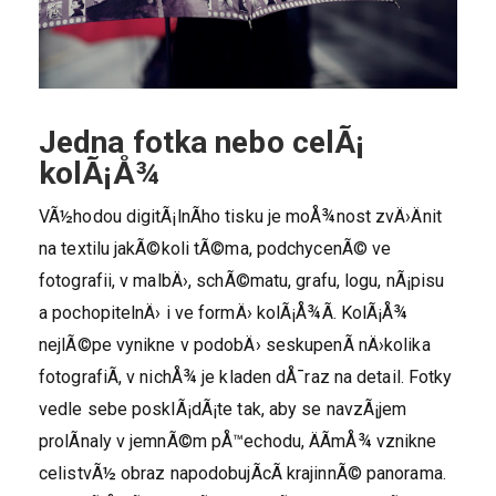
Jedna fotka nebo celÃ¡
kolÃ¡Å¾
VÃ½hodou digitÃ¡lnÃ­ho tisku je moÅ¾nost zvÄ›Änit
na textilu jakÃ©koli tÃ©ma, podchycenÃ© ve
fotografii, v malbÄ›, schÃ©matu, grafu, logu, nÃ¡pisu
a pochopitelnÄ› i ve formÄ› kolÃ¡Å¾Ã­. KolÃ¡Å¾
nejlÃ©pe vynikne v podobÄ› seskupenÃ­ nÄ›kolika
fotografiÃ­, v nichÅ¾ je kladen dÅ¯raz na detail. Fotky
vedle sebe posklÃ¡dÃ¡te tak, aby se navzÃ¡jem
prolÃ­naly v jemnÃ©m pÅ™echodu, ÄÃ­mÅ¾ vznikne
celistvÃ½ obraz napodobujÃ­cÃ­ krajinnÃ© panorama.