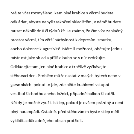
Mějte včas rozmyšleno, kam plné krabice s věcmi budete
odkládat, abyste nebyli zaskočeni skladištěm, v němž budete
muset několik dnů či týdnů žít. Je známo, že čím více zaplněný
prostor věcmi, tím větší náchylnost k depresím, smutku,
anebo dokonce k agresivitě. Máte-li možnost, obětujte jednu
místnost jako sklad a příliš dlouho se v ní nezdržujte.
Odkládejte tam jen plné krabice a trpělivě vyčkávejte
stěhovací den. Problém může nastat v malých bytech nebo v
garsonkách, pokud to jde, zde plňte krabicemi vstupní
vestibul či chodbu anebo ložnici, případně balkon či lodžii.
Někdy je možné využít i sklep, pokud je ovšem prázdný a není
plný harampádí. Ostatně, před stěhováním byste sklep měli
vyklidit a důkladně jeho obsah protřídit.