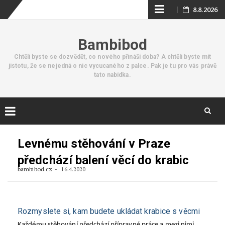
Skip
8.8.2026
to
Bambibod
content
Chtěli byste se dozvědět, co nového přináší doba? A chtěli byste mít
jistotu, že se nejedná o nic vycucaného z palce. Pak je tu pro vás právě
tato nabídka.
Skip
to
Levnému stěhování v Praze
content
předchází balení věcí do krabic
bambibod.cz
16.4.2020
Rozmyslete si, kam budete ukládat krabice s věcmi
Každému stěhování předchází přípravné práce a mezi nimi