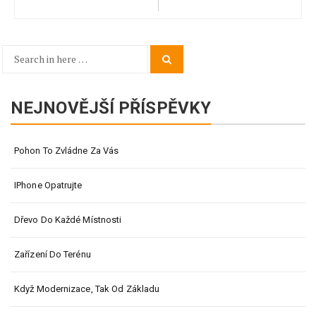
Search
Search
for:
NEJNOVĚJŠÍ PŘÍSPĚVKY
Pohon To Zvládne Za Vás
IPhone Opatrujte
Dřevo Do Každé Místnosti
Zařízení Do Terénu
Když Modernizace, Tak Od Základu