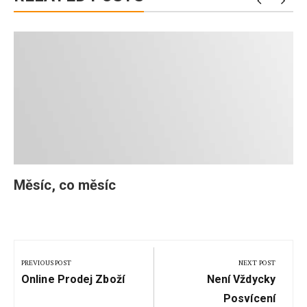
Měsíc, co měsíc
Navigace
pro
PREVIOUS POST
NEXT POST
Previous
Next
příspěvek
Online Prodej Zboží
Není Vždycky
Post:
Post:
Posvícení