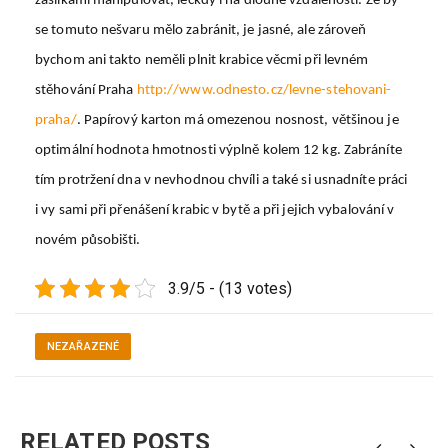
zásilkami manipulovat, leckdy i na dlouhé vzdálenosti. Že by
se tomuto nešvaru mělo zabránit, je jasné, ale zároveň
bychom ani takto neměli plnit krabice věcmi při levném
stěhování Praha
http://www.odnesto.cz/levne-stehovani-
praha/
. Papírový karton má omezenou nosnost, většinou je
optimální hodnota hmotnosti výplně kolem 12 kg. Zabráníte
tím protržení dna v nevhodnou chvíli a také si usnadníte práci
i vy sami při přenášení krabic v bytě a při jejich vybalování v
novém působišti.
3.9/5 - (13 votes)
NEZAŘAZENÉ
RELATED POSTS