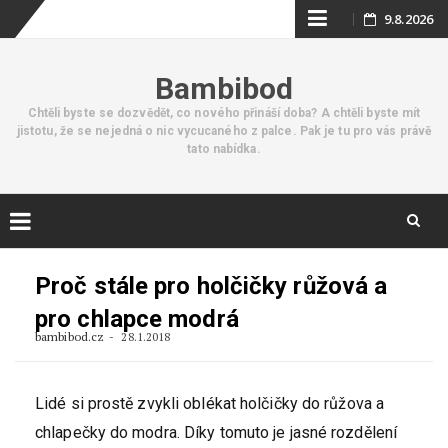
Skip
9.8.2026
to
Bambibod
content
Chtěli byste se dozvědět, co nového přináší doba? A chtěli byste mít
jistotu, že se nejedná o nic vycucaného z palce. Pak je tu pro vás právě
tato nabídka.
Skip
to
Proč stále pro holčičky růžová a
content
pro chlapce modrá
bambibod.cz
28.1.2018
Lidé si prostě zvykli oblékat holčičky do růžova a
chlapečky do modra. Díky tomuto je jasné rozdělení