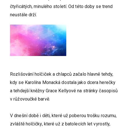
čtyřicátých, minulého století. Od této doby se trend
neustále drží.
Rozlišování holčiček a chlapců začalo hlavně tehdy,
kdy se Karolína Monacká dostala jako dcera herečky
a tehdejší kněžny Grace Kellyové na stránky časopisů
v růžovoučké barvě.
V dnešní době i děti, které už poberou trošku rozumu,
zvláště holčičky, které už z batolecích let vyrostly,