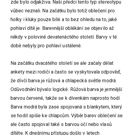
zde bylo odjakživa. Naši předci tento typ stereotypu
vůbec neznali. Na začátku bylo totiž
oblečení
pro
holky i kluky pouze bílé a to bez ohledu na to, jaké
pohlaví dítě je. Barevnější oblékání se objevilo až
někdy v polovině devatenáctého století. Barvy v té
době nebyly pro pohlaví ustálené.
Na začátku dvacátého století se ale začaly dělat
ankety mezi rodiči a často se vyskytovala odpověď,
že dívčí barva je růžová a chlapecká světle modrá.
Odůvodnění bývalo logické. Růžová barva je jemnější
barvou červené, takže se k dívenkám naprosto hodí.
Barva modrá byla zase spojovaná s blankytem, který
se hodil spíše ke chlapcům. Výběr barev oblečení se
ale často spojoval také s barvou očí nebo vlasů
dítěte. K dnešnímu přístupu došlo v letech