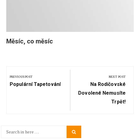
Měsíc, co měsíc
Navigace
pro
PREVIOUS POST
NEXT POST
Previous
Next
příspěvek
Populární Tapetování
Na Rodičovské
Post:
Post:
Dovolené Nemusíte
Trpět!
Search
Search