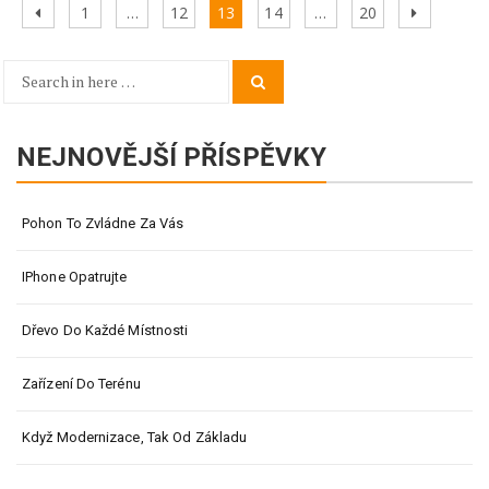
Stránkování
Previous
Page
Page
Page
Page
Page
Next
1
…
12
13
14
…
20
příspěvků
page
page
Search
Search
for:
NEJNOVĚJŠÍ PŘÍSPĚVKY
Pohon To Zvládne Za Vás
IPhone Opatrujte
Dřevo Do Každé Místnosti
Zařízení Do Terénu
Když Modernizace, Tak Od Základu