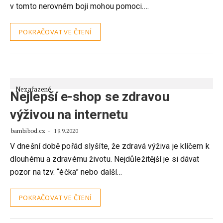
v tomto nerovném boji mohou pomoci.…
POKRAČOVAT VE ČTENÍ
Nezařazené
Nejlepší e-shop se zdravou
výživou na internetu
bambibod.cz
19.9.2020
V dnešní době pořád slyšíte, že zdravá výživa je klíčem k
dlouhému a zdravému životu. Nejdůležitější je si dávat
pozor na tzv. “éčka” nebo další…
POKRAČOVAT VE ČTENÍ