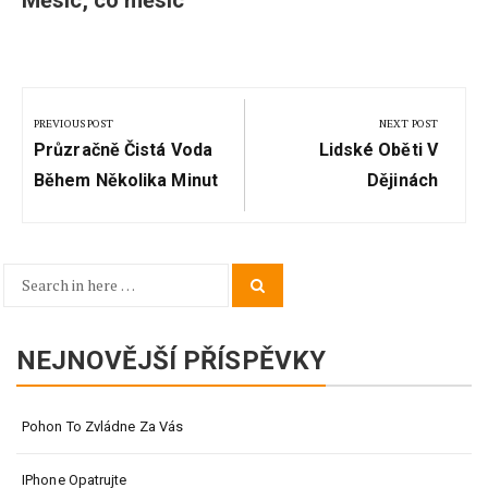
Navigace
pro
PREVIOUS POST
NEXT POST
Previous
Next
příspěvek
Průzračně Čistá Voda
Lidské Oběti V
Post:
Post:
Během Několika Minut
Dějinách
Search
Search
for:
NEJNOVĚJŠÍ PŘÍSPĚVKY
Pohon To Zvládne Za Vás
IPhone Opatrujte